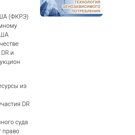
ША (ФКРЭ)
емному
США
честве
е
DR
и
аукцион
есурсы из
участия
DR
ного суда
т право