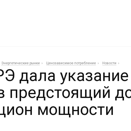
Энергетические рынки
Ценозависимое потребление
Новости
Э дала указание
в предстоящий д
цион мощности