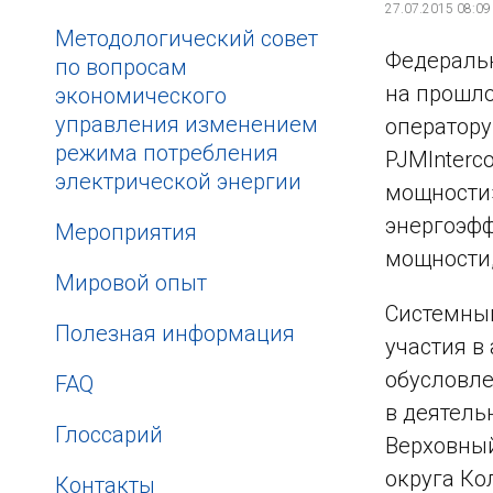
27.07.2015 08:09
Методологический совет
Федеральн
по вопросам
на прошло
экономического
управления изменением
оператору
режима потребления
PJM
Interc
электрической энергии
мощности»
энергоэфф
Мероприятия
мощности,
Мировой опыт
Системный
Полезная информация
участия в
обусловле
FAQ
в деятель
Глоссарий
Верховный
округа К
Контакты