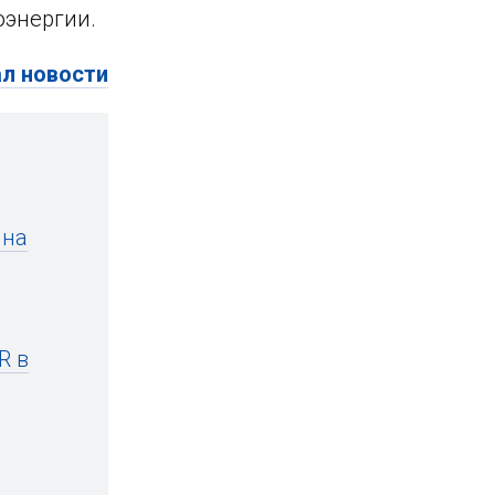
оэнергии.
ал новости
 на
R в