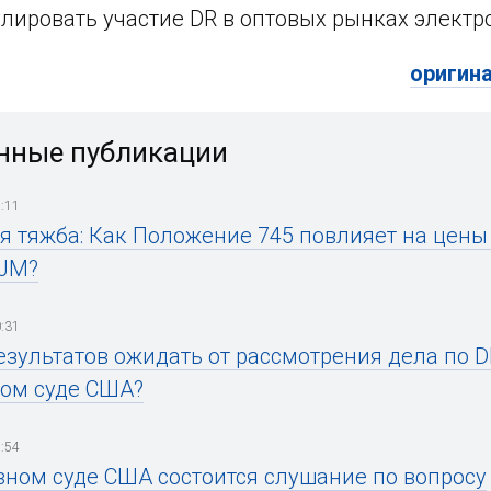
лировать участие DR в оптовых рынках электр
оригин
нные публикации
:11
я тяжба: Как Положение 745 повлияет на цены
PJM?
:31
езультатов ожидать от рассмотрения дела по D
ом суде США?
:54
вном суде США состоится слушание по вопросу