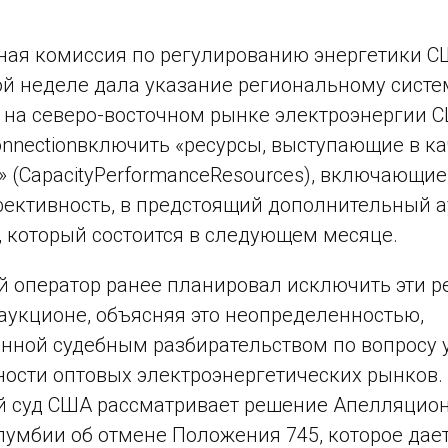
ая комиссия по регулированию энергетики С
й неделе дала указание региональному сист
 на северо-восточном рынке электроэнергии 
onnection
включить «ресурсы, выступающие в ка
 (
Capacity
Performance
Resources
), включающи
ективность, в предстоящий дополнительный 
 который состоится в следующем месяце.
 оператор ранее планировал исключить эти р
 аукцион
e
, объясняя это неопределенностью,
нной судебным разбирательством по вопросу 
ности оптовых электроэнергетических рынков.
 суд США рассматривает решение Апелляцион
олумбии
об отмене Положения 745, которое дае